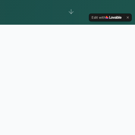
Edit with
O problema
Sua empresa tem dados.
Mas você tem clareza?
Muitas empresas possuem planilhas, sistemas e
relatórios, mas não conseguem transformar essas
informações em decisões reais.